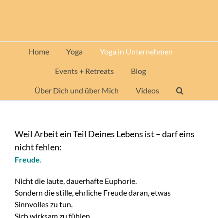
Zum
Inhalt
springen
Home
Yoga
Yoga in Unternehmen
Events + Retreats
Blog
Über Dich und über Mich
Videos
Weil Arbeit ein Teil Deines Lebens ist – darf eins
nicht fehlen:
Freude.
Nicht die laute, dauerhafte Euphorie.
Sondern die stille, ehrliche Freude daran, etwas
Sinnvolles zu tun.
Sich wirksam zu fühlen.