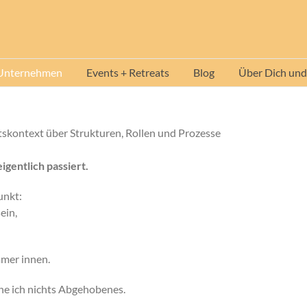
 Unternehmen
Events + Retreats
Blog
Über Dich und
itskontext über Strukturen, Rollen und Prozesse
gentlich passiert.
unkt:
ein,
mmer innen.
ne ich nichts Abgehobenes.