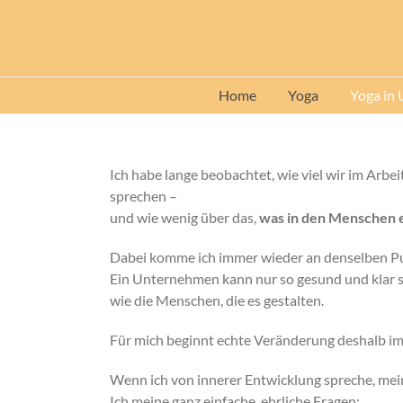
Zum
Inhalt
springen
Home
Yoga
Yoga in
Ich habe lange beobachtet, wie viel wir im Arbe
sprechen –
und wie wenig über das,
was in den Menschen ei
Dabei komme ich immer wieder an denselben P
Ein Unternehmen kann nur so gesund und klar s
wie die Menschen, die es gestalten.
Für mich beginnt echte Veränderung deshalb i
Wenn ich von innerer Entwicklung spreche, mei
Ich meine ganz einfache, ehrliche Fragen: