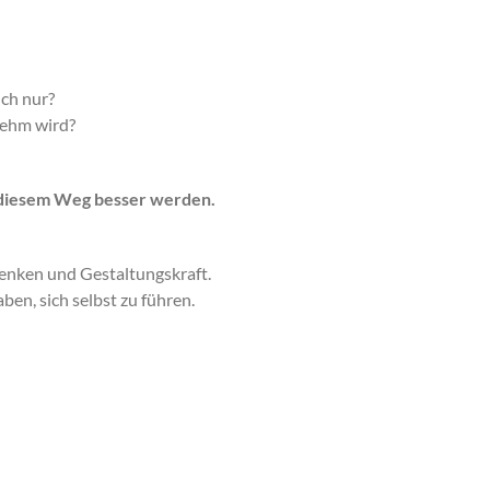
ch nur?
nehm wird?
f diesem Weg besser werden.
denken und Gestaltungskraft.
en, sich selbst zu führen.