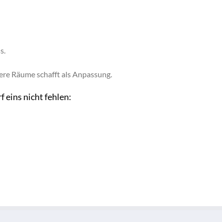
s.
dere Räume schafft als Anpassung.
f eins nicht fehlen: