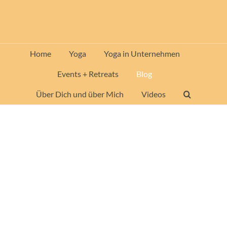
Zum
Inhalt
springen
Home
Yoga
Yoga in Unternehmen
Events + Retreats
Blog
Über Dich und über Mich
Videos