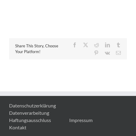
Facebook
X
Reddit
LinkedIn
Tumblr
Share This Story, Choose
Your Platform!
Pinterest
Vk
E-
Mail
Datenschutzerklärung
Datenverarbeitung
Haftungsausschluss
Impressum
Kontakt