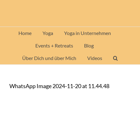
Zum
Inhalt
springen
Home
Yoga
Yoga in Unternehmen
Events + Retreats
Blog
Über Dich und über Mich
Videos
WhatsApp Image 2024-11-20 at 11.44.48