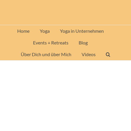
Zum
Inhalt
springen
Home
Yoga
Yoga in Unternehmen
Events + Retreats
Blog
Über Dich und über Mich
Videos