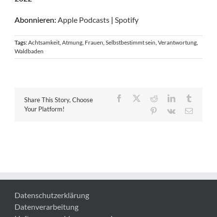
Abonnieren:
Apple Podcasts
|
Spotify
Tags:
Achtsamkeit
,
Atmung
,
Frauen
,
Selbstbestimmt sein
,
Verantwortung
,
Waldbaden
Facebook
X
Reddit
LinkedIn
Tumblr
Share This Story, Choose
Your Platform!
Pinterest
Vk
E-
Mail
Datenschutzerklärung
Datenverarbeitung