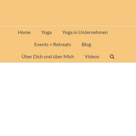
Zum
Inhalt
springen
Home
Yoga
Yoga in Unternehmen
Events + Retreats
Blog
Über Dich und über Mich
Videos