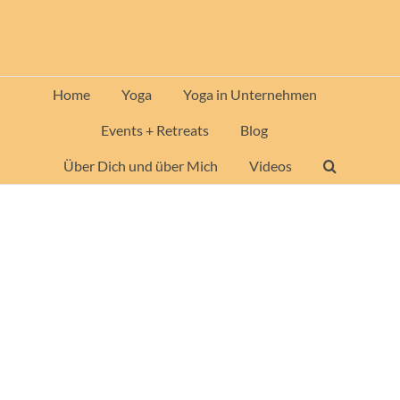
Zum
Inhalt
springen
Home
Yoga
Yoga in Unternehmen
Events + Retreats
Blog
Über Dich und über Mich
Videos