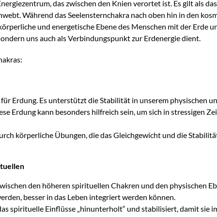
nergiezentrum, das zwischen den Knien verortet ist. Es gilt als d
webt. Während das Seelensternchakra nach oben hin in den kosmi
körperliche und energetische Ebene des Menschen mit der Erde und 
 sondern uns auch als Verbindungspunkt zur Erdenergie dient.
hakras:
r Erdung. Es unterstützt die Stabilität in unserem physischen un
se Erdung kann besonders hilfreich sein, um sich in stressigen Zei
 durch körperliche Übungen, die das Gleichgewicht und die Stabili
tuellen
ischen den höheren spirituellen Chakren und den physischen Ebene
rden, besser in das Leben integriert werden können.
das spirituelle Einflüsse „hinunterholt“ und stabilisiert, damit si