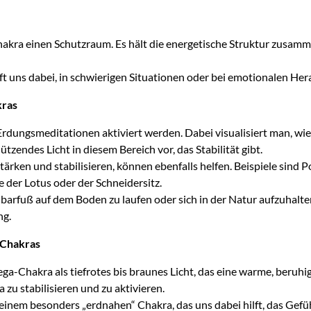
ra einen Schutzraum. Es hält die energetische Struktur zusammen 
lft uns dabei, in schwierigen Situationen oder bei emotionalen Her
kras
ungsmeditationen aktiviert werden. Dabei visualisiert man, wie 
hützendes Licht in diesem Bereich vor, das Stabilität gibt.
ärken und stabilisieren, können ebenfalls helfen. Beispiele sind
 der Lotus oder der Schneidersitz.
. barfuß auf dem Boden zu laufen oder sich in der Natur aufzuhal
ng.
-Chakras
-Chakra als tiefrotes bis braunes Licht, das eine warme, beruhi
 zu stabilisieren und zu aktivieren.
inem besonders „erdnahen“ Chakra, das uns dabei hilft, das Gefühl