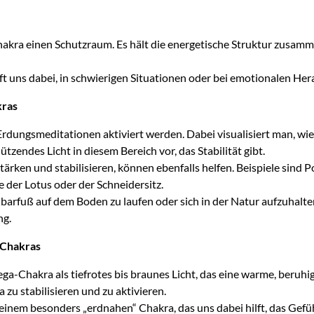
ra einen Schutzraum. Es hält die energetische Struktur zusammen 
lft uns dabei, in schwierigen Situationen oder bei emotionalen Her
kras
ungsmeditationen aktiviert werden. Dabei visualisiert man, wie 
hützendes Licht in diesem Bereich vor, das Stabilität gibt.
ärken und stabilisieren, können ebenfalls helfen. Beispiele sind
 der Lotus oder der Schneidersitz.
. barfuß auf dem Boden zu laufen oder sich in der Natur aufzuhal
ng.
-Chakras
-Chakra als tiefrotes bis braunes Licht, das eine warme, beruhi
 zu stabilisieren und zu aktivieren.
inem besonders „erdnahen“ Chakra, das uns dabei hilft, das Gefühl