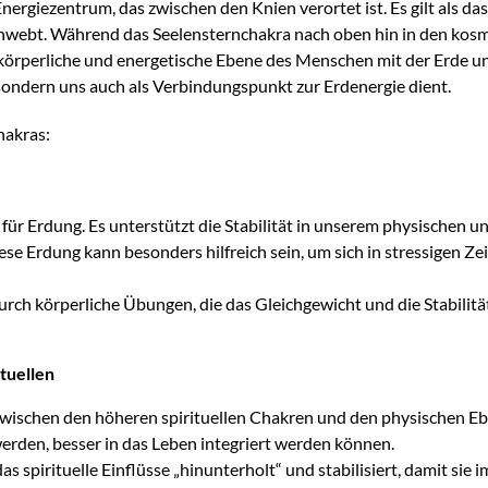
nergiezentrum, das zwischen den Knien verortet ist. Es gilt als d
webt. Während das Seelensternchakra nach oben hin in den kosmi
körperliche und energetische Ebene des Menschen mit der Erde und 
 sondern uns auch als Verbindungspunkt zur Erdenergie dient.
hakras:
r Erdung. Es unterstützt die Stabilität in unserem physischen un
se Erdung kann besonders hilfreich sein, um sich in stressigen Zei
 durch körperliche Übungen, die das Gleichgewicht und die Stabili
tuellen
ischen den höheren spirituellen Chakren und den physischen Ebene
rden, besser in das Leben integriert werden können.
das spirituelle Einflüsse „hinunterholt“ und stabilisiert, damit si