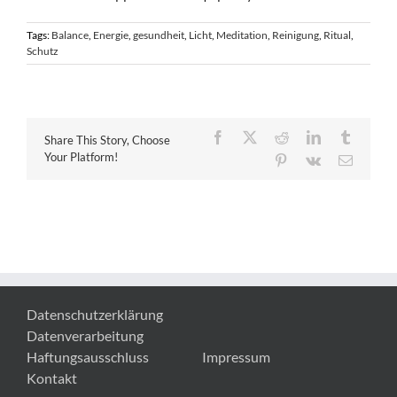
Tags:
Balance
,
Energie
,
gesundheit
,
Licht
,
Meditation
,
Reinigung
,
Ritual
,
Schutz
Facebook
X
Reddit
LinkedIn
Tumblr
Share This Story, Choose
Your Platform!
Pinterest
Vk
E-
Mail
Datenschutzerklärung
Datenverarbeitung
Haftungsausschluss
Impressum
Kontakt