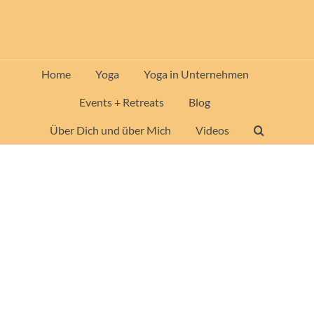
Zum
Inhalt
springen
Home
Yoga
Yoga in Unternehmen
Events + Retreats
Blog
Über Dich und über Mich
Videos