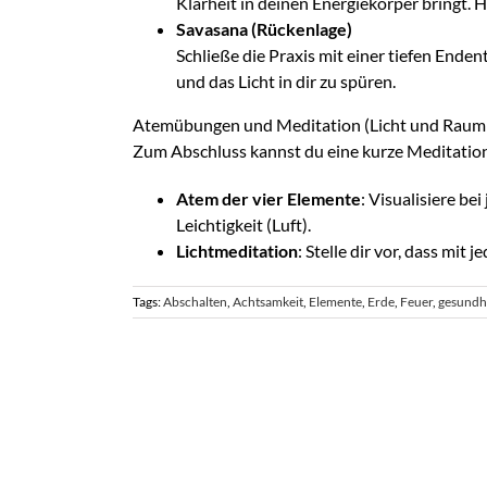
Klarheit in deinen Energiekörper bringt. H
Savasana (Rückenlage)
Schließe die Praxis mit einer tiefen Enden
und das Licht in dir zu spüren.
Atemübungen und Meditation (Licht und Raum
Zum Abschluss kannst du eine kurze Meditation
Atem der vier Elemente
: Visualisiere be
Leichtigkeit (Luft).
Lichtmeditation
: Stelle dir vor, dass mi
Tags:
Abschalten
,
Achtsamkeit
,
Elemente
,
Erde
,
Feuer
,
gesundh