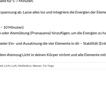
alte für 5-7 Minuten.
tspannung ab. Lasse alles los und integriere die Energien der Elem
 – 10 Minuten)
 oder Atemübung (Pranayama) hinzufügen, um die Energien zu har
i jeder Ein- und Ausatmung die vier Elemente in dir – Stabilität (Erd
t jedem Atemzug Licht in deinen Körper strömt und alle Elemente m
eit
,
Licht
,
Luft
,
Meditation
,
Wasser
,
Yin-Yoga