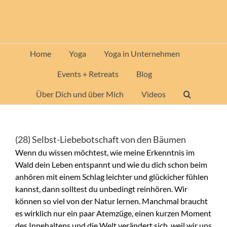
Zum
Inhalt
springen
Home
Yoga
Yoga in Unternehmen
Events + Retreats
Blog
Über Dich und über Mich
Videos
(28) Selbst-Liebebotschaft von den Bäumen
Wenn du wissen möchtest, wie meine Erkenntnis im
Wald dein Leben entspannt und wie du dich schon beim
anhören mit einem Schlag leichter und glückicher fühlen
kannst, dann solltest du unbedingt reinhören. Wir
können so viel von der Natur lernen. Manchmal braucht
es wirklich nur ein paar Atemzüge, einen kurzen Moment
des Innehaltens und die Welt verändert sich, weil wir uns