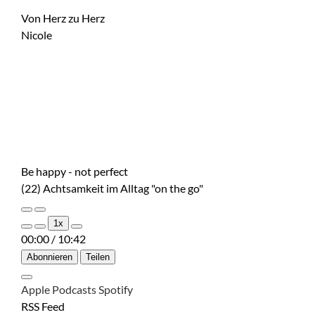
Von Herz zu Herz
Nicole
Be happy - not perfect
(22) Achtsamkeit im Alltag "on the go"
Play
Pause
1x
Episode
Episode
00:00
/
10:42
Abonnieren
Teilen
Apple Podcasts
Spotify
RSS Feed