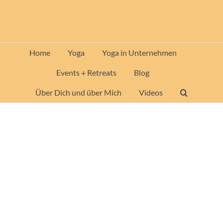
Zum
Inhalt
springen
Home
Yoga
Yoga in Unternehmen
Events + Retreats
Blog
Über Dich und über Mich
Videos