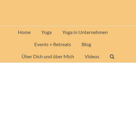
Zum
Inhalt
springen
Home
Yoga
Yoga in Unternehmen
Events + Retreats
Blog
Über Dich und über Mich
Videos